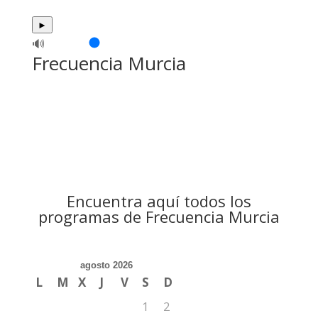
►
🔊
Frecuencia Murcia
Encuentra aquí todos los
programas de Frecuencia Murcia
agosto 2026
L
M
X
J
V
S
D
1
2