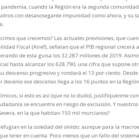
la pandemia, cuando la Región era la segunda comunidad
osotros con desasosegante impunidad como ahora, y su 
a.
imos que crecemos? Las actuales previsiones, que cuent
idad Fiscal (Airef),
señalan que
el PIB regional crecerá 
perando de esta guisa los 32.287 millones de 2019. Asimi
ial hasta alcanzar los 628.790, una cifra que supone otr
su descenso progresivo y rondará el 13 por ciento.
Desde 
r decenio ese descenso llega a los 16 puntos en la Región
icos, si esto es así (que no lo dudo), justifíquenme co
udadanía se encuentre en riesgo de exclusión. Y nuestros 
Severa, en la que habitan 150 mil murcianos?
 refugian en la soledad del olvido; aunque para la macr
que tener en cuenta. Poco menos que un fallo del sistema.