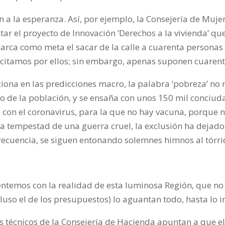
 a la esperanza.
Así,
por ejemplo, la Consejería de Mujer
ar el proyecto de Innovación ‘Derechos a la vivienda’ qu
arca como meta el sacar de la calle a cuarenta personas 
licitamos por ellos; sin embargo, apenas suponen cuaren
na en las predicciones macro, la palabra ‘pobreza’ no 
o de la población,
y se
ensaña con unos 150 mil conciu
con el coronavirus, para la que no hay vacuna, porque n
la tempestad de una guerra cruel, la exclusión ha dejad
recuencia, se siguen entonando solemnes himnos al tórri
rentemos con la realidad de esta luminosa Región, que no
cluso el de los presupuestos) lo aguantan todo, hasta lo 
 técnicos de la Consejería de Hacienda apuntan a que el