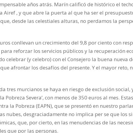
pensable años atrás. Marín calificó de histórico el tech
 Airef , y que abre la puerta al que ha ser el presupue
que,
desde las celestiales alturas, no perdamos la persp
euros conllevan un crecimiento del 9,8 por ciento con resp
 para reforzar los servicios públicos y la recuperación e
do celebrar (y celebro) con el Consejero la buena nueva 
 que afrontar los desafíos del presente. Y el mayor reto, 
a tres murcianos se haya en riesgo de exclusión social, 
 Pobreza Severa’, con menos de 350 euros al mes. Estas 
tra la Pobreza (EAPN), que se presentó en nuestro parl
as nubes, desgraciadamente no implica per se que los sin
micas, que, por cierto, en las menudencias de las nece
es que por las personas.