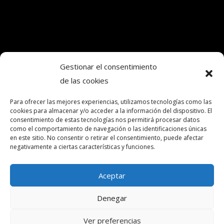
Gestionar el consentimiento
de las cookies
Copyright © 2024. Todos los derechos
reservados.Frecuencia Murcia Económica.
Para ofrecer las mejores experiencias, utilizamos tecnologías como las
cookies para almacenar y/o acceder a la información del dispositivo. El
consentimiento de estas tecnologías nos permitirá procesar datos
como el comportamiento de navegación o las identificaciones únicas
intereconomia@frecuenciamurcia.es
en este sitio. No consentir o retirar el consentimiento, puede afectar
negativamente a ciertas características y funciones.
Política de privacidad
Política de cookies (UE)
Aceptar
Contactar
Denegar
Ver preferencias