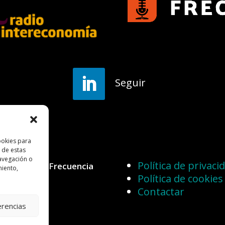
Seguir
ookies para
 de estas
avegación o
Política de privaci
 reservados.Frecuencia
miento,
Política de cookies
Contactar
erencias
s