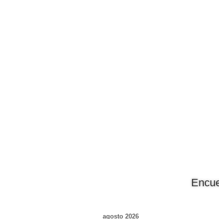
►
🔊
La hora del inversor
Encue
agosto 2026