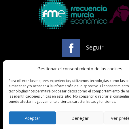
Seguir
Gestionar el consentimiento de las cookies
Para ofrecer las mejores experiencias, utilizamos tecnologías como las c
almacenar y/o acceder a la información del dispositivo. El consentimiento
tecnologías nos permitirá procesar datos como el comportamiento de n
Copyright © 2024. Todos los derechos
las identificaciones únicas en este sitio. No consentir o retirar el consenti
puede afectar negativamente a ciertas características y funciones.
Murcia Económica.
►
Aceptar
Denegar
Ver pref
intereconomia@frecuenciamurcia.e
🔊