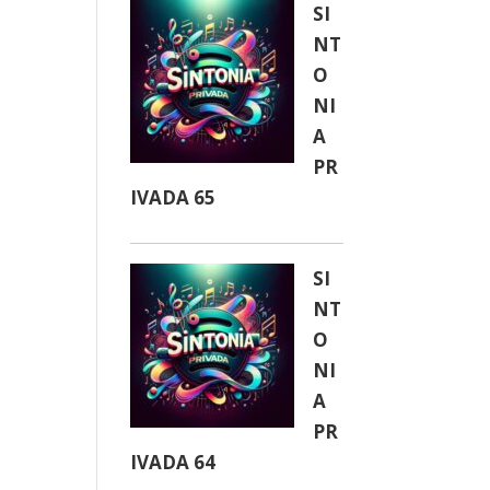
SI
NT
O
NI
A
PR
IVADA 65
SI
NT
O
NI
A
PR
IVADA 64