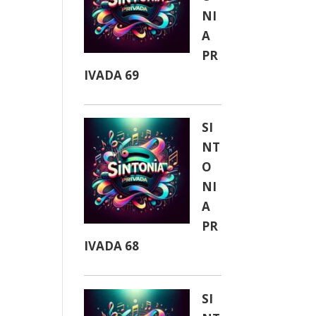
NI
A
PR
IVADA 69
SI
NT
O
NI
A
PR
IVADA 68
SI