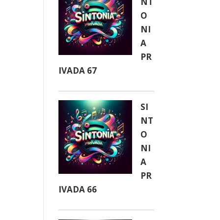
NT
O
NI
A
PR
IVADA 67
SI
NT
O
NI
A
PR
IVADA 66