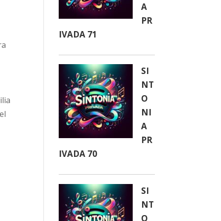
A
PR
IVADA 71
ra
SI
NT
O
lia
NI
el
A
PR
IVADA 70
SI
NT
O