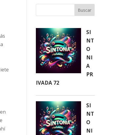
Buscar
SI
más
NT
la
O
NI
A
iete
PR
IVADA 72
SI
 en
NT
he
O
ahí
NI