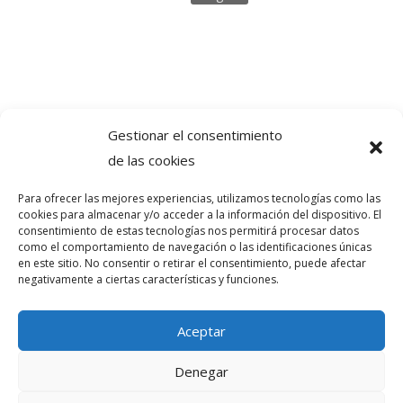
Gestionar el consentimiento
de las cookies
Copyright © 2024. Todos los derechos
reservados.Frecuencia Murcia Económica.
Para ofrecer las mejores experiencias, utilizamos tecnologías como las
cookies para almacenar y/o acceder a la información del dispositivo. El
consentimiento de estas tecnologías nos permitirá procesar datos
como el comportamiento de navegación o las identificaciones únicas
intereconomia@frecuenciamurcia.es
en este sitio. No consentir o retirar el consentimiento, puede afectar
negativamente a ciertas características y funciones.
Política de privacidad
Aceptar
Política de cookies (UE)
Contactar
Denegar