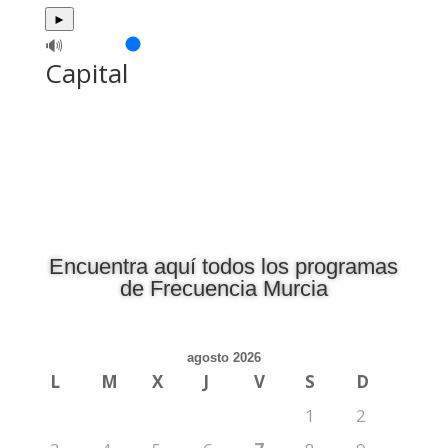
►
🔊
Capital
Encuentra aquí todos los programas
de Frecuencia Murcia
agosto 2026
L
M
X
J
V
S
D
1
2