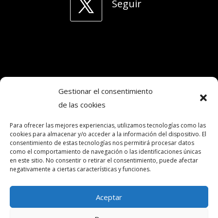
Seguir
Gestionar el consentimiento
de las cookies
Copyright © 2024. Todos los derechos
reservados.Frecuencia Murcia Económica.
Para ofrecer las mejores experiencias, utilizamos tecnologías como las
cookies para almacenar y/o acceder a la información del dispositivo. El
consentimiento de estas tecnologías nos permitirá procesar datos
como el comportamiento de navegación o las identificaciones únicas
intereconomia@frecuenciamurcia.es
en este sitio. No consentir o retirar el consentimiento, puede afectar
negativamente a ciertas características y funciones.
Política de privacidad
Política de cookies (UE)
Aceptar
Contactar