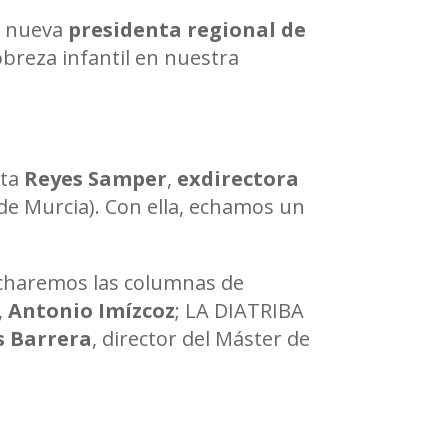
a nueva
presidenta regional de
obreza infantil en nuestra
sta
Reyes Samper
,
exdirectora
 de Murcia). Con ella, echamos un
cucharemos las columnas de
,
Antonio Imízcoz
; LA DIATRIBA
s Barrera
, director del Máster de