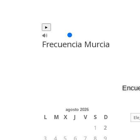
►
🔊
Frecuencia Murcia
Encue
agosto 2026
L
M
X
J
V
S
D
1
2
3
4
5
6
7
8
9