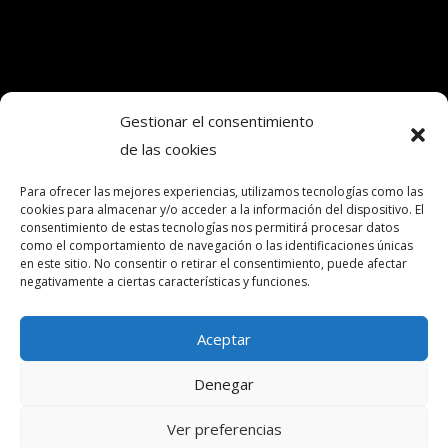
Gestionar el consentimiento
de las cookies
Copyright © 2024. Todos los derechos
reservados.Frecuencia Murcia Económica.
Para ofrecer las mejores experiencias, utilizamos tecnologías como las
cookies para almacenar y/o acceder a la información del dispositivo. El
consentimiento de estas tecnologías nos permitirá procesar datos
como el comportamiento de navegación o las identificaciones únicas
intereconomia@frecuenciamurcia.es
en este sitio. No consentir o retirar el consentimiento, puede afectar
negativamente a ciertas características y funciones.
Política de privacidad
Política de cookies (UE)
Aceptar
Contactar
Denegar
Ver preferencias