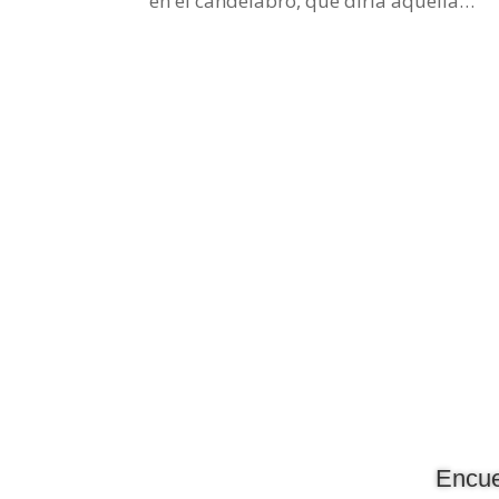
en el candelabro, que diría aquella…
►
🔊
Frecuencia Murcia
Encue