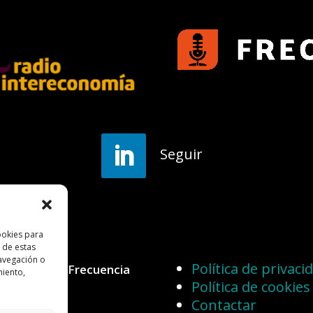
Seguir
ookies para
 de estas
avegación o
Política de privaci
 reservados.Frecuencia
miento,
Política de cookies
Contactar