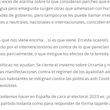
s voces de alarma sobre lo que consideran parches que el
agua pero enseguida surgen otras que amenazan con hundi
dades de gobierno, pero tampoco se les puede llamar irre
o neutrales, nacionales e internacionales, coinciden en 
que nos viene encima… si es que viene. En esta ocasión, a
o por el intervencionismo en contra de lo que parecían 
os parcialmente, o que mitigue los efectos de la temida 
líticas no ayudan. Se cierne el invierno sobre Ucrania y n
 las manifestaciones contra el régimen de los ayatollah 
sus habitantes se indignan contra las políticas anti Covi
visibles.
odemos hacer en España de cara al electoral 2023 es: ¿se
 partido todavía como para responder de forma tajante 