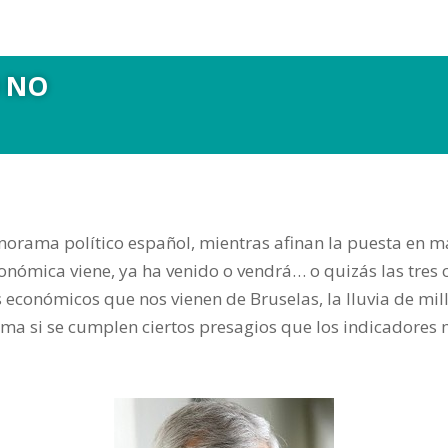
O NO
norama político español, mientras afinan la puesta en m
conómica viene, ya ha venido o vendrá… o quizás las tres c
 económicos que nos vienen de Bruselas, la lluvia de mi
ama si se cumplen ciertos presagios que los indicadores