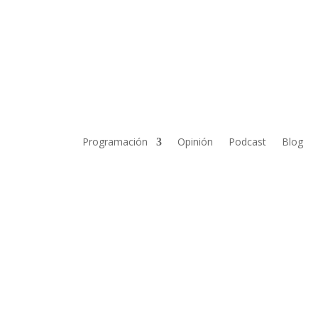
Programación
Opinión
Podcast
Blog
BEX 35 al anunciar que no pagará divi