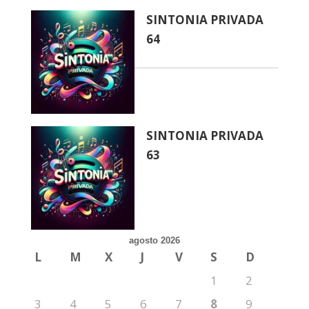
SINTONIA PRIVADA
64
SINTONIA PRIVADA
63
agosto 2026
L
M
X
J
V
S
D
1
2
3
4
5
6
7
8
9