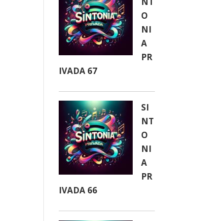
NT
O
NI
A
PR
IVADA 67
SI
NT
O
NI
A
PR
IVADA 66