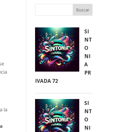
Buscar
SI
NT
O
NI
se
A
ncia
PR
IVADA 72
SI
a la
NT
O
ra
NI