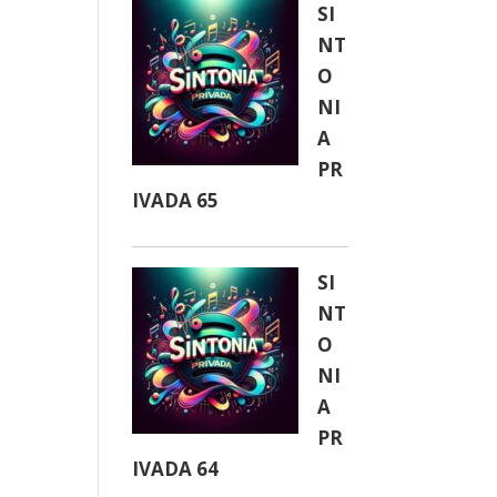
SI
NT
O
NI
A
PR
IVADA 65
SI
NT
O
NI
A
PR
IVADA 64