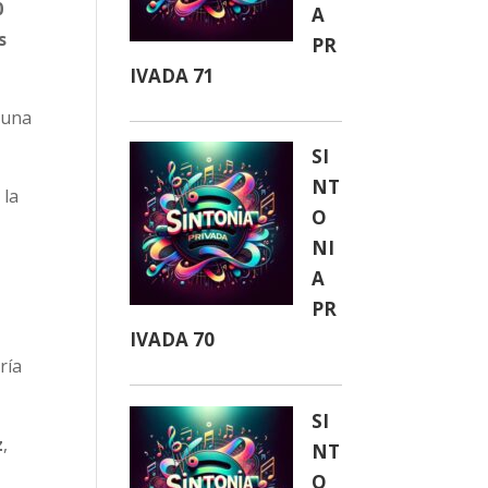
0
A
s
PR
IVADA 71
guna
SI
NT
 la
O
NI
A
PR
IVADA 70
ría
SI
z
,
NT
O