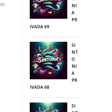
ejo
NI
A
PR
IVADA 69
SI
NT
O
NI
A
PR
IVADA 68
SI