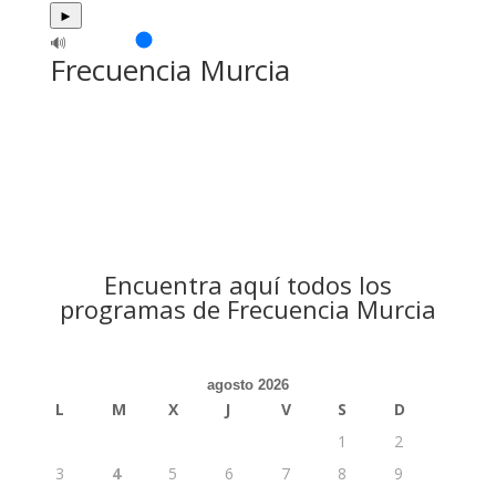
►
🔊
Frecuencia Murcia
Encuentra aquí todos los
programas de Frecuencia Murcia
agosto 2026
L
M
X
J
V
S
D
1
2
3
4
5
6
7
8
9