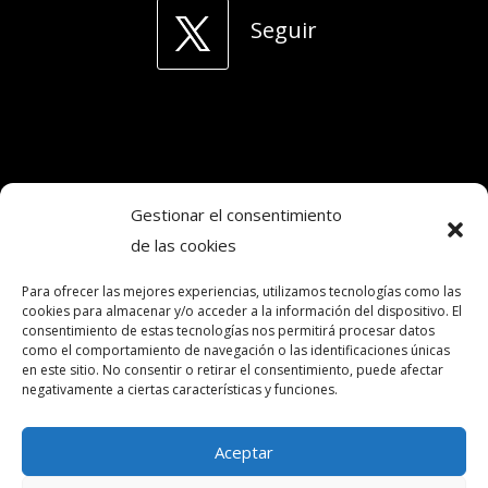
Seguir
Gestionar el consentimiento
de las cookies
Copyright © 2024. Todos los derechos
Para ofrecer las mejores experiencias, utilizamos tecnologías como las
reservados.Frecuencia Murcia Económica.
cookies para almacenar y/o acceder a la información del dispositivo. El
consentimiento de estas tecnologías nos permitirá procesar datos
como el comportamiento de navegación o las identificaciones únicas
intereconomia@frecuenciamurcia.es
en este sitio. No consentir o retirar el consentimiento, puede afectar
negativamente a ciertas características y funciones.
Política de privacidad
Política de cookies (UE)
Aceptar
Contactar