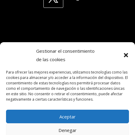
Gestionar el consentimiento
de las cookies
Copyright © 2024. Todos los derechos
reservados.Frecuencia Murcia Económica.
Para ofrecer las mejores experiencias, utilizamos tecnologías como las
cookies para almacenar y/o acceder a la información del dispositivo. El
consentimiento de estas tecnologías nos permitirá procesar datos
como el comportamiento de navegación o las identificaciones únicas
intereconomia@frecuenciamurcia.es
en este sitio. No consentir o retirar el consentimiento, puede afectar
negativamente a ciertas características y funciones.
Política de privacidad
Política de cookies (UE)
Aceptar
Contactar
Denegar