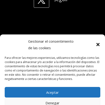
Gestionar el consentimiento
de las cookies
Copyright © 2024. Todos los derechos
reservados.Frecuencia Murcia Económica.
Para ofrecer las mejores experiencias, utilizamos tecnologías como las
cookies para almacenar y/o acceder a la información del dispositivo. El
consentimiento de estas tecnologías nos permitirá procesar datos
como el comportamiento de navegación o las identificaciones únicas
intereconomia@frecuenciamurcia.es
en este sitio. No consentir o retirar el consentimiento, puede afectar
negativamente a ciertas características y funciones.
Política de privacidad
Política de cookies (UE)
Aceptar
Contactar
Denegar