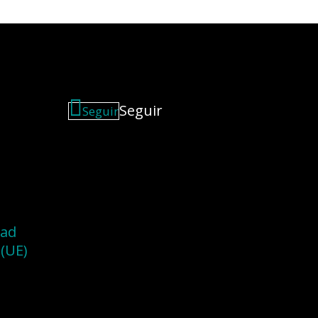
Seguir
Seguir
dad
 (UE)