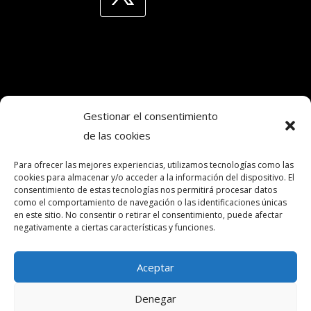
Gestionar el consentimiento
de las cookies
Copyright © 2024. Todos los derechos
reservados.Frecuencia Murcia Económica.
Para ofrecer las mejores experiencias, utilizamos tecnologías como las
cookies para almacenar y/o acceder a la información del dispositivo. El
consentimiento de estas tecnologías nos permitirá procesar datos
como el comportamiento de navegación o las identificaciones únicas
intereconomia@frecuenciamurcia.es
en este sitio. No consentir o retirar el consentimiento, puede afectar
negativamente a ciertas características y funciones.
Política de privacidad
Política de cookies (UE)
Aceptar
Contactar
Denegar