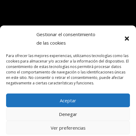
Gestionar el consentimiento
de las cookies
Copyright © 2024. Todos los derechos
reservados.Frecuencia Murcia Económica.
Para ofrecer las mejores experiencias, utilizamos tecnologías como las
cookies para almacenar y/o acceder a la información del dispositivo. El
consentimiento de estas tecnologías nos permitirá procesar datos
como el comportamiento de navegación o las identificaciones únicas
intereconomia@frecuenciamurcia.es
en este sitio. No consentir o retirar el consentimiento, puede afectar
negativamente a ciertas características y funciones.
Política de privacidad
Política de cookies (UE)
Aceptar
Contactar
Denegar
Ver preferencias