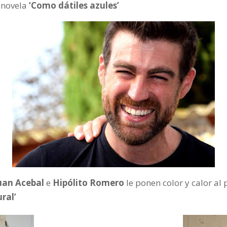
 novela
‘Como dátiles azules’
uan Acebal
e
Hipólito Romero
le ponen color y calor al
ral’