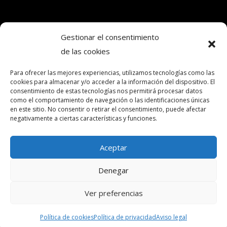
Gestionar el consentimiento
de las cookies
Copyright © 2024. Todos los derechos
reservados.Frecuencia Murcia Económica.
Para ofrecer las mejores experiencias, utilizamos tecnologías como las
cookies para almacenar y/o acceder a la información del dispositivo. El
consentimiento de estas tecnologías nos permitirá procesar datos
como el comportamiento de navegación o las identificaciones únicas
intereconomia@frecuenciamurcia.es
en este sitio. No consentir o retirar el consentimiento, puede afectar
negativamente a ciertas características y funciones.
Política de privacidad
Política de cookies (UE)
Aceptar
Contactar
Denegar
Ver preferencias
Política de cookies
Política de privacidad
Aviso legal