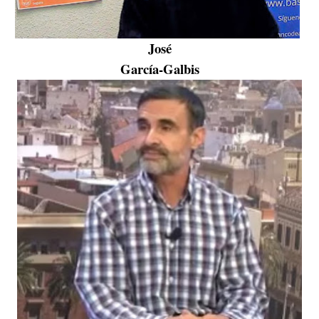
José
García-Galbis