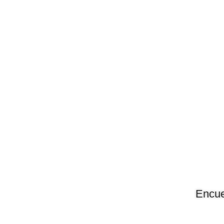
►
🔊
Frecuencia Murcia
Encue