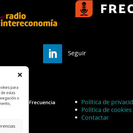
Seguir
ookies para
 de estas
avegación o
Política de privaci
 reservados.Frecuencia
miento,
Política de cookies
Contactar
erencias
s