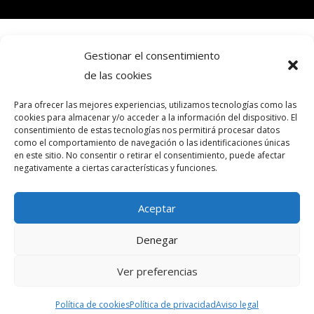
Gestionar el consentimiento
de las cookies
Copyright © 2024. Todos los derechos
reservados.Frecuencia Murcia Económica.
Para ofrecer las mejores experiencias, utilizamos tecnologías como las
cookies para almacenar y/o acceder a la información del dispositivo. El
consentimiento de estas tecnologías nos permitirá procesar datos
como el comportamiento de navegación o las identificaciones únicas
intereconomia@frecuenciamurcia.es
en este sitio. No consentir o retirar el consentimiento, puede afectar
negativamente a ciertas características y funciones.
Política de privacidad
Aceptar
Política de cookies (UE)
Contactar
Denegar
Ver preferencias
Política de cookies
Política de privacidad
Aviso legal