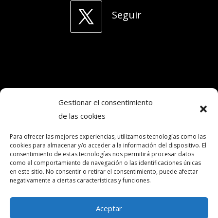
Seguir
Gestionar el consentimiento
de las cookies
Copyright © 2024. Todos los derechos
reservados.Frecuencia Murcia Económica.
Para ofrecer las mejores experiencias, utilizamos tecnologías como las
cookies para almacenar y/o acceder a la información del dispositivo. El
consentimiento de estas tecnologías nos permitirá procesar datos
como el comportamiento de navegación o las identificaciones únicas
intereconomia@frecuenciamurcia.es
en este sitio. No consentir o retirar el consentimiento, puede afectar
negativamente a ciertas características y funciones.
Política de privacidad
Política de cookies (UE)
Aceptar