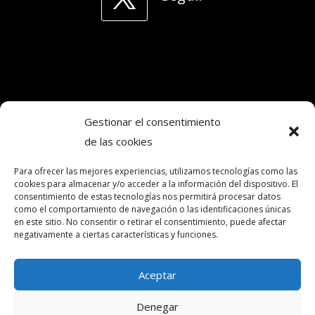
Gestionar el consentimiento
de las cookies
Copyright © 2024. Todos los derechos
reservados.Frecuencia Murcia Económica.
Para ofrecer las mejores experiencias, utilizamos tecnologías como las
cookies para almacenar y/o acceder a la información del dispositivo. El
consentimiento de estas tecnologías nos permitirá procesar datos
como el comportamiento de navegación o las identificaciones únicas
intereconomia@frecuenciamurcia.es
en este sitio. No consentir o retirar el consentimiento, puede afectar
negativamente a ciertas características y funciones.
Política de privacidad
Política de cookies (UE)
Aceptar
Contactar
Denegar