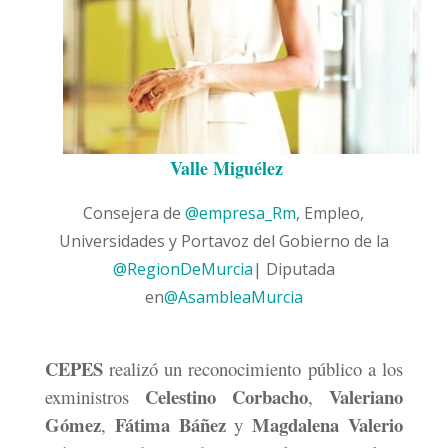
Valle Miguélez
Consejera de
@empresa_Rm
, Empleo,
Universidades y Portavoz del Gobierno de la
@RegionDeMurcia
| Diputada
en
@AsambleaMurcia
CEPES
realizó un reconocimiento público a los
Celestino Corbacho
Valeriano
exministros
,
Gómez
Fátima Báñez
Magdalena Valerio
,
y