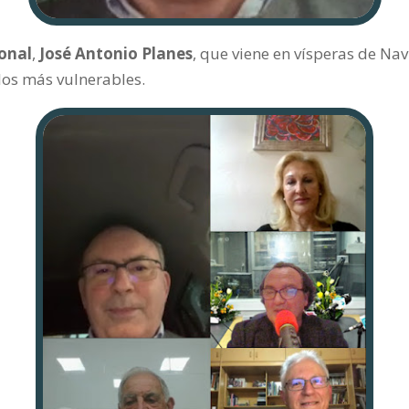
ional
,
José Antonio Planes
, que viene en vísperas de Na
los más vulnerables.