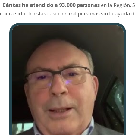
:
Cáritas
ha atendido a 93.000 personas
en la Región,
iera sido de estas casi cien mil personas sin la ayuda 