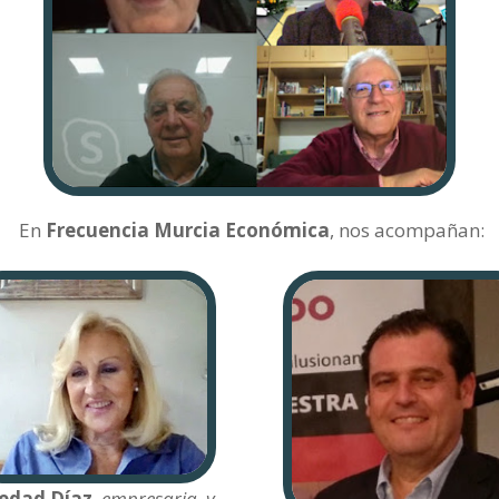
En
Frecuencia Murcia Económica
, nos acompañan:
edad Díaz
,
empresaria, y