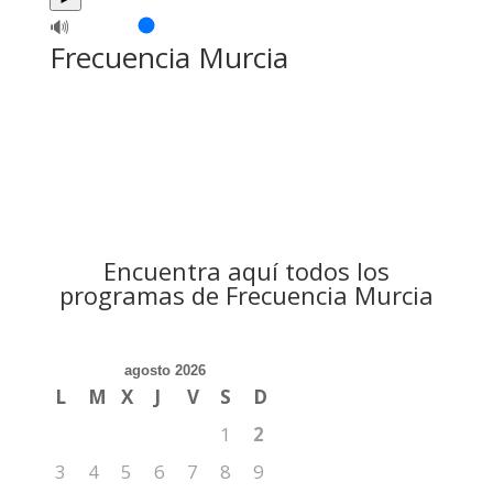
🔊
Frecuencia Murcia
Encuentra aquí todos los
programas de Frecuencia Murcia
agosto 2026
L
M
X
J
V
S
D
1
2
3
4
5
6
7
8
9