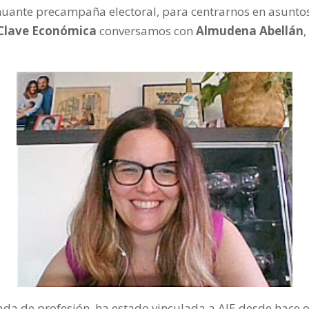
uante precampaña electoral, para centrarnos en asuntos
Clave Económica
conversamos con
Almudena Abellán
ada de profesión, ha estado vinculada a AJE desde hace 