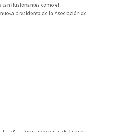
 tan ilusionantes como el
, nueva presidenta de la Asociación de
ocho años, formando parte de la Junta