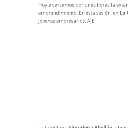
Hoy aparcamos por unas horas la exten
emprendimiento. En esta sesión, en
La 
jóvenes empresarios, AJE
La jumillana
Almudena Abellán
, abog