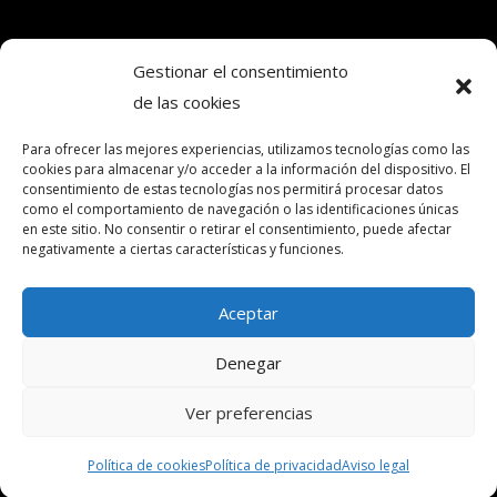
Gestionar el consentimiento
de las cookies
Copyright © 2024. Todos los derechos
reservados.Frecuencia Murcia Económica.
Para ofrecer las mejores experiencias, utilizamos tecnologías como las
cookies para almacenar y/o acceder a la información del dispositivo. El
consentimiento de estas tecnologías nos permitirá procesar datos
como el comportamiento de navegación o las identificaciones únicas
intereconomia@frecuenciamurcia.es
en este sitio. No consentir o retirar el consentimiento, puede afectar
negativamente a ciertas características y funciones.
Política de privacidad
Política de cookies (UE)
Aceptar
Contactar
Denegar
Ver preferencias
Política de cookies
Política de privacidad
Aviso legal