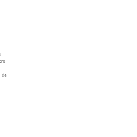
e
tre
o de