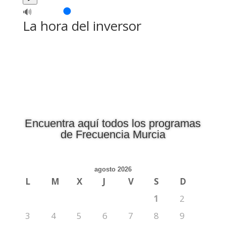
🔊
La hora del inversor
Encuentra aquí todos los programas
de Frecuencia Murcia
agosto 2026
L
M
X
J
V
S
D
1
2
3
4
5
6
7
8
9