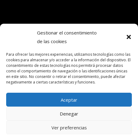
Gestionar el consentimiento
de las cookies
Copyright © 2024. Todos los derechos
reservados.Frecuencia Murcia Económica.
Para ofrecer las mejores experiencias, utilizamos tecnologías como las
cookies para almacenar y/o acceder a la información del dispositivo. El
consentimiento de estas tecnologías nos permitirá procesar datos
como el comportamiento de navegación o las identificaciones únicas
intereconomia@frecuenciamurcia.es
en este sitio. No consentir o retirar el consentimiento, puede afectar
negativamente a ciertas características y funciones.
Política de privacidad
Política de cookies (UE)
Aceptar
Contactar
Denegar
Ver preferencias