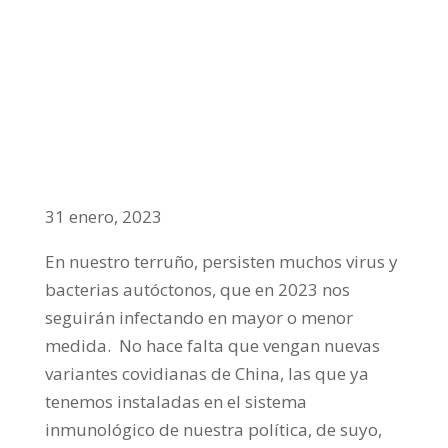
LOS RESECOS MUROS DE LA PATRIA
MÍA
A MICRÓFONO CERRADO
,
opinión
31 enero, 2023
En nuestro terruño, persisten muchos virus y
bacterias autóctonos, que en 2023 nos
seguirán infectando en mayor o menor
medida.
No hace falta que vengan nuevas
variantes covidianas de China, las que ya
tenemos instaladas en el sistema
inmunológico de nuestra política, de suyo,