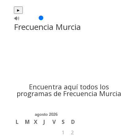
►
🔊
Frecuencia Murcia
Encuentra aquí todos los
programas de Frecuencia Murcia
agosto 2026
L
M
X
J
V
S
D
1
2