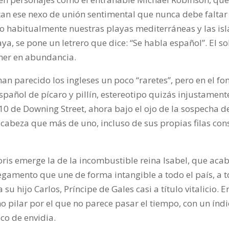
an ese nexo de unión sentimental que nunca debe faltar 
ado habitualmente nuestras playas mediterráneas y las is
aya, se pone un letrero que dice: “Se habla español”. El 
ener en abundancia.
han parecido los ingleses un poco “raretes”, pero en el
 español de pícaro y pillín, estereotipo quizás injustame
0 de Downing Street, ahora bajo el ojo de la sospecha d
 cabeza que más de uno, incluso de sus propias filas co
Boris emerge la de la incombustible reina Isabel, que aca
l pegamento que une de forma intangible a todo el país, a 
 hijo Carlos, Príncipe de Gales casi a título vitalicio. 
 pilar por el que no parece pasar el tiempo, con un índ
co de envidia.