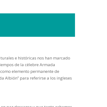
ulturales e históricas nos han marcado
tiempos de la célebre Armada
tar como elemento permanente de
a Albión” para referirse a los ingleses
e en paz descanse y que tanto echamos