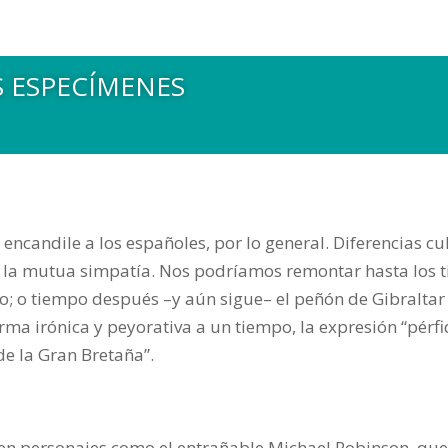
S ESPECÍMENES
 encandile a los españoles, por lo general. Diferencias c
ca la mutua simpatía. Nos podríamos remontar hasta los 
rlo; o tiempo después –y aún sigue– el peñón de Gibral
ma irónica y peyorativa a un tiempo, la expresión “pérfid
de la Gran Bretaña”.
en personajes como el entrañable Michael Robinson, qu